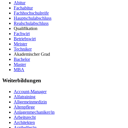
Abitur
Fachabitur
Fachhochschulreife
Hauptschulabschluss
Realschulabschluss
Qualifikation
Fachwirt
Betriebswirt
Meister
Techniker
Akademischer Grad
Bachelor
Master
MBA
Weiterbildungen
Account-Manager
Alfatraining
Allgemeinmedizin
Altenpflege
Anlagenmechaniker/in
Arbeitsrecht
Architekten
Arzthelfer/in