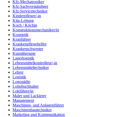
Kfz-Mechatroniker
Kfz-Sachverständiger
Kfz-Servicetechniker
Kinderpfleger/-in
Kita-Leitung
Koch / Köchin
Konstruktionsmechaniker/in
Kosmetik
Kranführer
Krankenpflegehelfer
Krankenschwester
Kunsttherapie
Lagerlogistik
Lebensmittelkontrolleur/-in
Lebensmitteltechniker
Lehrer
Logistik
Logopädie
Lohnbuchhalter
Lokführer/in
Maler und Lackierer
Management
Maschinen- und Anlagenführer
Maschinenbautechniker
Marketing und Kommunikation