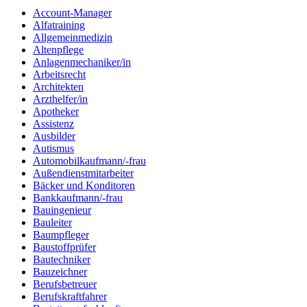
Account-Manager
Alfatraining
Allgemeinmedizin
Altenpflege
Anlagenmechaniker/in
Arbeitsrecht
Architekten
Arzthelfer/in
Apotheker
Assistenz
Ausbilder
Autismus
Automobilkaufmann/-frau
Außendienstmitarbeiter
Bäcker und Konditoren
Bankkaufmann/-frau
Bauingenieur
Bauleiter
Baumpfleger
Baustoffprüfer
Bautechniker
Bauzeichner
Berufsbetreuer
Berufskraftfahrer