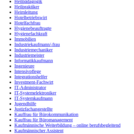
Heilpädagogik
Heilpraktiker
Heimleitung
Hotelbetriebswirt
Hotelfachfrau
Hygienebeauftragte
Hygienefachkraft
Immobilien
Industriekaufmann/-frau
Industriemechaniker
Industriemeister
Informatikkaufmann
Ingenieure
Intensivpflege
Integrationshelfer
Investment-Fachwirt
IT-Administrator
IT-Systemelektroniker
IT-Systemkaufmann
Jugendhilfe
Justizfachangestellte
Kauffrau für Bürokommunikation
Kauffrau für Büromanagement
Kaufmännische Weiterbildung – online berufsbegleitend
Kaufmännischer Assistent