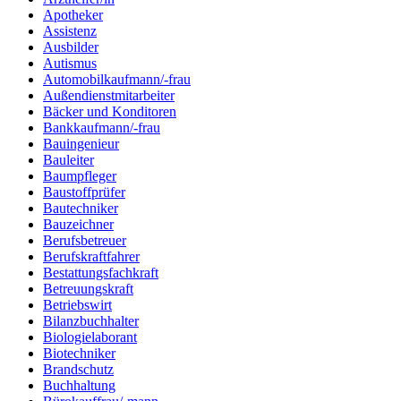
Apotheker
Assistenz
Ausbilder
Autismus
Automobilkaufmann/-frau
Außendienstmitarbeiter
Bäcker und Konditoren
Bankkaufmann/-frau
Bauingenieur
Bauleiter
Baumpfleger
Baustoffprüfer
Bautechniker
Bauzeichner
Berufsbetreuer
Berufskraftfahrer
Bestattungsfachkraft
Betreuungskraft
Betriebswirt
Bilanzbuchhalter
Biologielaborant
Biotechniker
Brandschutz
Buchhaltung