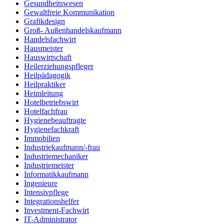
Gesundheitswesen
Gewaltfreie Kommunikation
Grafikdesign
Groß- Außenhandelskaufmann
Handelsfachwirt
Hausmeister
Hauswirtschaft
Heilerziehungspfleger
Heilpädagogik
Heilpraktiker
Heimleitung
Hotelbetriebswirt
Hotelfachfrau
Hygienebeauftragte
Hygienefachkraft
Immobilien
Industriekaufmann/-frau
Industriemechaniker
Industriemeister
Informatikkaufmann
Ingenieure
Intensivpflege
Integrationshelfer
Investment-Fachwirt
IT-Administrator