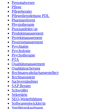
Personalwesen
Pflege
Pflegeberater
Pflegedienstleitung PDL
Pharmareferent
Physiotherapie
Praxisanleiter/-in
Produktmanagement
Projektmanagement
Prozessmanagement
Psychiatrie
Psychologie
Psychotherapie
PTA
Qualitätsmanagement
Qualitätssicherung
Rechtsanwaltsfachangestellte/r
Rechtsassistent
Sachverständiger
SAP Berater
Schweißer
Sekretärin
SEO-Weiterbildung
Softwareentwickler/in
Speditionskaufmann