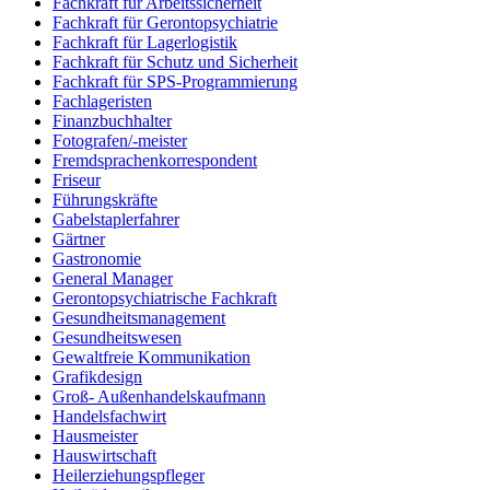
Fachkraft für Arbeitssicherheit
Fachkraft für Gerontopsychiatrie
Fachkraft für Lagerlogistik
Fachkraft für Schutz und Sicherheit
Fachkraft für SPS-Programmierung
Fachlageristen
Finanzbuchhalter
Fotografen/-meister
Fremdsprachenkorrespondent
Friseur
Führungskräfte
Gabelstaplerfahrer
Gärtner
Gastronomie
General Manager
Gerontopsychiatrische Fachkraft
Gesundheitsmanagement
Gesundheitswesen
Gewaltfreie Kommunikation
Grafikdesign
Groß- Außenhandelskaufmann
Handelsfachwirt
Hausmeister
Hauswirtschaft
Heilerziehungspfleger