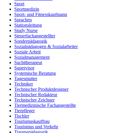
Sport
Sportmedizin
Sport- und Fitnesskaufmann
Sprachen
Stationsleitung
Study Nurse
Steuerfachangestellter
Sonderpädagogik
Sozialpädagogen & Sozialarbeiter
Soziale Arbeit
Sozialmanagement
Suchttherapeut
Supervisor
Systemische Beratung
Tagesmutter
Techniker
Technischer Produktdesigner
Technischer Redakteur
Technischer Zeichner
Tiermedizinische Fachangestellte
Tierpfleger
Tischler
Tourismuskauffrau
Tourismus und Verkehr
Traumapädagogik