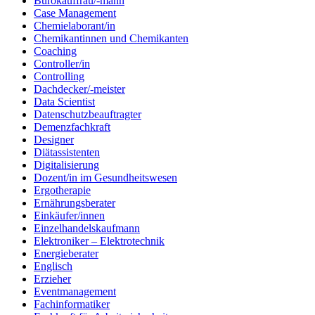
Bürokauffrau/-mann
Case Management
Chemielaborant/in
Chemikantinnen und Chemikanten
Coaching
Controller/in
Controlling
Dachdecker/-meister
Data Scientist
Datenschutzbeauftragter
Demenzfachkraft
Designer
Diätassistenten
Digitalisierung
Dozent/in im Gesundheitswesen
Ergotherapie
Ernährungsberater
Einkäufer/innen
Einzelhandelskaufmann
Elektroniker – Elektrotechnik
Energieberater
Englisch
Erzieher
Eventmanagement
Fachinformatiker