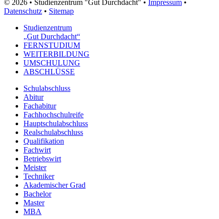
© 2026 • Studienzentrum "Gut Durchdacht" •
Impressum
•
Datenschutz
•
Sitemap
Studienzentrum
„Gut Durchdacht“
FERNSTUDIUM
WEITERBILDUNG
UMSCHULUNG
ABSCHLÜSSE
Schulabschluss
Abitur
Fachabitur
Fachhochschulreife
Hauptschulabschluss
Realschulabschluss
Qualifikation
Fachwirt
Betriebswirt
Meister
Techniker
Akademischer Grad
Bachelor
Master
MBA