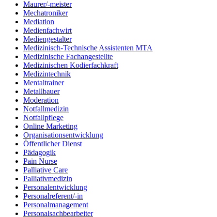
Maurer/-meister
Mechatroniker
Mediation
Medienfachwirt
Mediengestalter
Medizinisch-Technische Assistenten MTA
Medizinische Fachangestellte
Medizinischen Kodierfachkraft
Medizintechnik
Mentaltrainer
Metallbauer
Moderation
Notfallmedizin
Notfallpflege
Online Marketing
Organisationsentwicklung
Öffentlicher Dienst
Pädagogik
Pain Nurse
Palliative Care
Palliativmedizin
Personalentwicklung
Personalreferent/-in
Personalmanagement
Personalsachbearbeiter