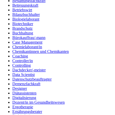
Bestattungsfachkraft
Betreuungskraft
Betriebswirt
Bilanzbuchhalter
Biologielaborant
Biotechniker
Brandschutz
Buchhaltung
Bürokauffrau/-mann
Case Management
Chemielaborant/in
Chemikantinnen und Chemikanten
Coaching
Controller/in
Controlling
Dachdecker/-meister
Data Scientist
Datenschutzbeauftragter
Demenzfachkraft
Designer
Diätassistenten
Digitalisierung
Dozent/in im Gesundheitswesen
Ergotherapie
Ernährungsberater