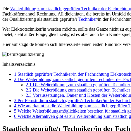
Die
Weiterbildung zum staatlich geprüften Techniker der Fachrichtun
Fachkräftemangel Rechnung. All diejenigen, die bereits im Umfeld der 
der Qualifizierung als staatlich geprüfte/r
Techniker
/in der Fachrichtu
Wer Elektrotechniker/in werden möchte, sollte das Ganze nicht zu eu
bietet, steht außer Frage, gleichzeitig ist es aber auch kein Kinderspiel
Hier auf stzgd.de können sich Interessierte einen ersten Eindruck ve
Inhaltsverzeichnis
1
Staatlich geprüfte/r Techniker/in der Fachrichtung Elektrote
2
Die Weiterbildung zum staatlich geprüften Techniker der Fac
2.1
Die Weiterbildung zum staatlich geprüften Techniker
2.2
Die Weiterbildung zum staatlich geprüften Technike
2.3
Voraussetzungen, Dauer und Kosten der Weiterbildung
3
Per Fernstudium staatlich geprüfte/r Techniker/in der Fachri
4
Wie anerkannt ist die Weiterbildung zum staatlich geprüften 
5
Welche Weiterbildungsmöglichkeiten bestehen für staatlich ge
6
Welche Alternativen gibt es zur Weiterbildung zum staatlich 
Staatlich geprüfte/r Techniker/in der Fac