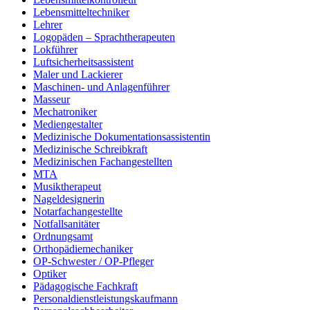
Lebensmitteltechniker
Lehrer
Logopäden – Sprachtherapeuten
Lokführer
Luftsicherheitsassistent
Maler und Lackierer
Maschinen- und Anlagenführer
Masseur
Mechatroniker
Mediengestalter
Medizinische Dokumentationsassistentin
Medizinische Schreibkraft
Medizinischen Fachangestellten
MTA
Musiktherapeut
Nageldesignerin
Notarfachangestellte
Notfallsanitäter
Ordnungsamt
Orthopädiemechaniker
OP-Schwester / OP-Pfleger
Optiker
Pädagogische Fachkraft
Personaldienstleistungskaufmann