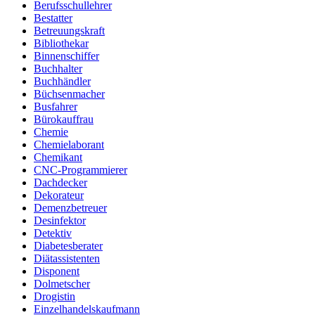
Berufsschullehrer
Bestatter
Betreuungskraft
Bibliothekar
Binnenschiffer
Buchhalter
Buchhändler
Büchsenmacher
Busfahrer
Bürokauffrau
Chemie
Chemielaborant
Chemikant
CNC-Programmierer
Dachdecker
Dekorateur
Demenzbetreuer
Desinfektor
Detektiv
Diabetesberater
Diätassistenten
Disponent
Dolmetscher
Drogistin
Einzelhandelskaufmann