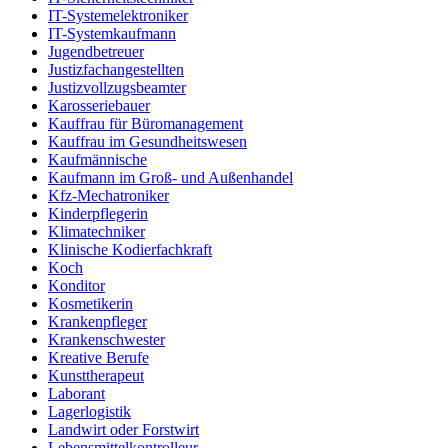
IT-Systemelektroniker
IT-Systemkaufmann
Jugendbetreuer
Justizfachangestellten
Justizvollzugsbeamter
Karosseriebauer
Kauffrau für Büromanagement
Kauffrau im Gesundheitswesen
Kaufmännische
Kaufmann im Groß- und Außenhandel
Kfz-Mechatroniker
Kinderpflegerin
Klimatechniker
Klinische Kodierfachkraft
Koch
Konditor
Kosmetikerin
Krankenpfleger
Krankenschwester
Kreative Berufe
Kunsttherapeut
Laborant
Lagerlogistik
Landwirt oder Forstwirt
Lebensmittelkontrolleur