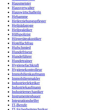
Hausmeister
Hausverwalter
Hauswirtschafterin
Hebamme
Heilerziehungspfleger
Heilpädagoge
Heilpraktiker
Hilfspolizist
Hörgeräteakustiker
Hotelfachfrau
Hufschmied
Hundefriseur
Hundeführer
Hundetrainer
Hygienefachkraft
Hygienekontrolleur
Immobilienkaufmann
Immobilienmakler
Industrieelektriker
Industriekaufmann
Industriemechaniker
Instrumentenbauer
Integrationshelfer
IT-Berufe
IT-Sicherheitstechniker