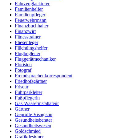
Fahrzeuglackierer
Familienhelfer
Familienpfleger
Feuerwehrmann
Finanzbuchhalter
Finanzwirt
Fitnesstrainer
Fliesenleger
Flüchtlingshelfer
Flugbegleiter
Fluggerätmechaniker
Floristen
Fotograf
Fremdsprachenkorrespondent
Friedhofsgärtner
Friseur
Fuhrparkleiter
Fußpflegerin
Gas-Wasserinstallateur
Gärtner
Geprüfte Visagistin
Gesundheitsberater
Gesundheitswesen
Goldschmied
Grafikdesigner