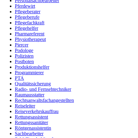
Personalsachbearbeiter
Pferdewirt
Pflegeberater
Pflegeberufe
Pflegefachkraft
Pflegehelfer
Pharmareferent
Physiotherapeut
Piercer
Podologe
Polizisten
Postboten
Produktionshelfer
Programmierer
PTA
Qualitätssicherung
Radio- und Fernsehtechniker
Raumausstatter
Rechtsanwaltsfachangestellten
Reiseleiter
Reiseverkehrskauffrau
Rettungsassistent
Rettungssanitäter
Röntgenassistentin
Sachbearbeiter