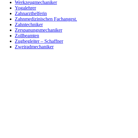
Werkzeugmechaniker
Yogalehrer
Zahnarzthelferin
Zahnmedizinischen Fachangest.
Zahntechniker
Zerspanungsmechaniker
Zollbeamten
Zugbegleiter – Schaffner
Zweiradmechaniker