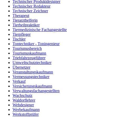
Technischer Produktdesigner
Technischer Redakteur
Technischer Zeichner
Therapeut
Tierarzthelferin
Tierheilpraktiker
Tiermedizinische Fachangestellte
Tierpfleger
Tischler
Tontechniker - Toningenieur
Tourismusbereich
Tourismuskaufmann
Triebfahrzeugführer
Umweltschutztechniker
Übersetzer
Veranstaltungskaufmann
Vermessungstechniker
Verkauf
Versicherungskaufmann
Verwaltungsfachangestellten
Wachschutz
Waldorflehrer
Webdesigner
Werbekaufmann
Werkstoffprüfer