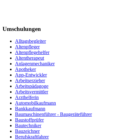
Umschulungen
Alltagsbegleiter
Altenpfleger
Altenpflegehelfer
Altentherapeut
Anlagenmechaniker
Apotheker
App-Entwickler
Arbeitserzieher
Arbeitspädagoge
Arbeitsvermittler
Arzthelferin
Automobilkaufmann
Bankkaufmann
Baumaschinenführer - Baugeräteführer
Baustoffprüfer
Bautechniker
Bauzeichner
Berufskraftfahrer